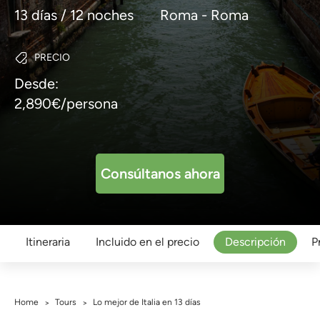
13 días / 12 noches
Roma - Roma
PRECIO
Desde:
2,890€/persona
Consúltanos ahora
Itineraria
Incluido en el precio
Descripción
P
Home
Tours
Lo mejor de Italia en 13 días
>
>